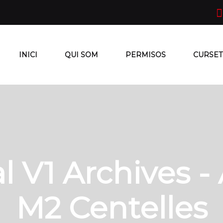
INICI
QUI SOM
PERMISOS
CURSET
l V1 Archives -
M2 Centelles