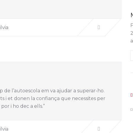
F
ilvia
2
a
p de l’autoescola em va ajudar a superar-ho.
ts i et donen la confiança que necessites per
por i ho dec a ells.”
ilvia