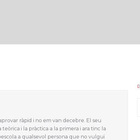
d’aprovar ràpid i no em van decebre. El seu
eòrica i la pràctica a la primera i ara tinc la
oescola a qualsevol persona que no vulgui