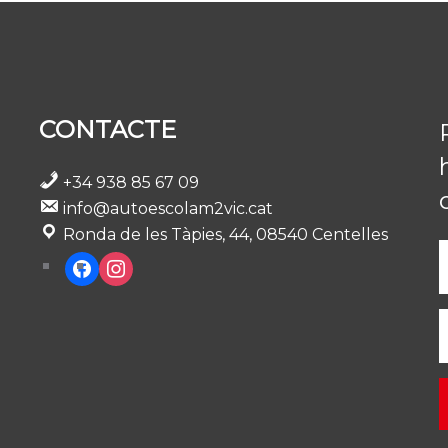
CONTACTE
+34 938 85 67 09
info@autoescolam2vic.cat
Ronda de les Tàpies, 44, 08540 Centelles
facebook
instagram