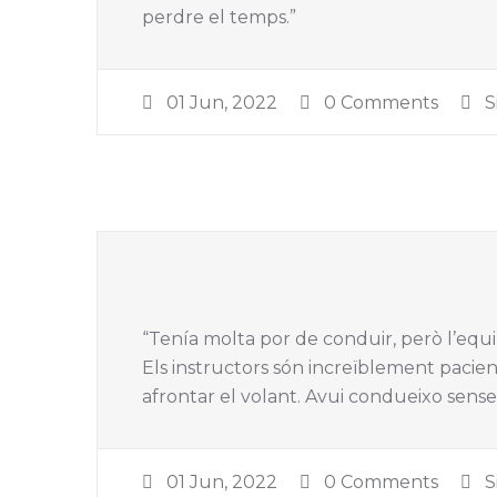
perdre el temps.”
01 Jun, 2022
0 Comments
S
“Tenía molta por de conduir, però l’equi
Els instructors són increïblement pacien
afrontar el volant. Avui condueixo sense 
01 Jun, 2022
0 Comments
S