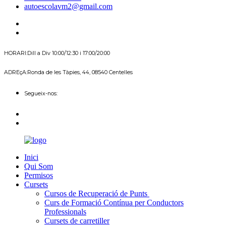
autoescolavm2@gmail.com
HORARI:
Dill a Div 10:00/12:30 i 17:00/20:00
ADREçA:
Ronda de les Tàpies, 44, 08540 Centelles
Segueix-nos:
Inici
Qui Som
Permisos
Cursets
Cursos de Recuperació de Punts
Curs de Formació Contínua per Conductors
Professionals
Cursets de carretiller