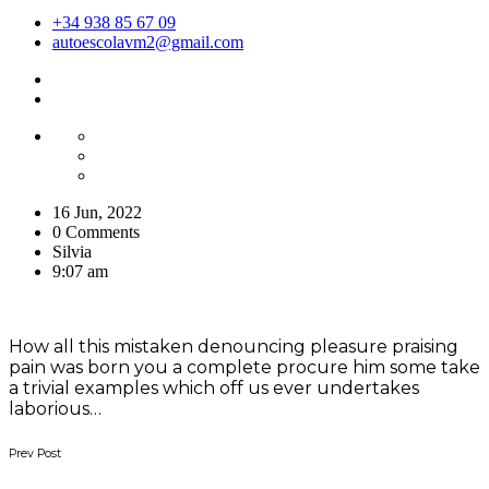
+34 938 85 67 09
autoescolavm2@gmail.com
16 Jun, 2022
0 Comments
Silvia
9:07 am
How all this mistaken denouncing pleasure praising
pain was born you a complete procure him some take
a trivial examples which off us ever undertakes
laborious…
Prev Post