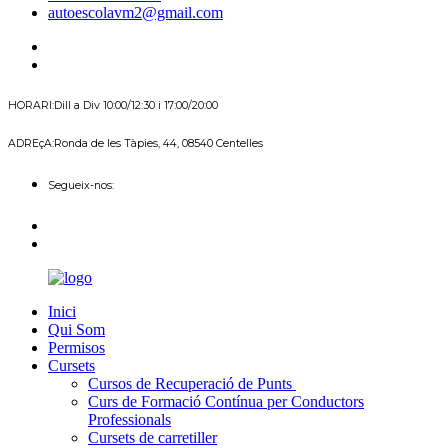
autoescolavm2@gmail.com
HORARI:
Dill a Div 10:00/12:30 i 17:00/20:00
ADREçA:
Ronda de les Tàpies, 44, 08540 Centelles
Segueix-nos:
Inici
Qui Som
Permisos
Cursets
Cursos de Recuperació de Punts
Curs de Formació Contínua per Conductors
Professionals
Cursets de carretiller